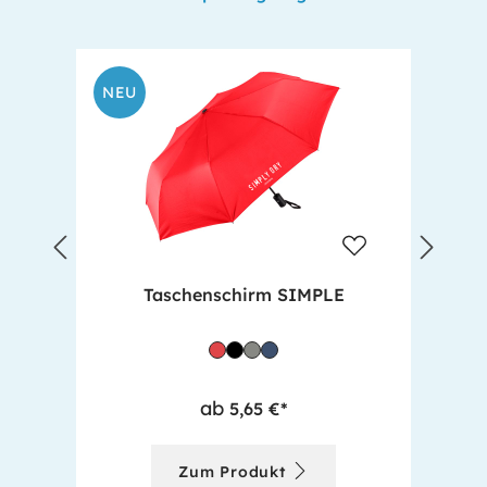
NEU
N
Taschenschirm SIMPLE
ab
5,65 €*
Zum Produkt