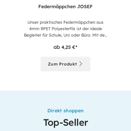
Federmäppchen JOSEF
Unser praktisches Federmäppchen aus
4mm RPET Polyesterfilz ist der ideale
Begleiter für Schule, Uni oder Büro. Mit den
kompakten Maßen von ca. 8 x 24 x 8 cm
ab
4,25 €*
bietet es ausreichend Platz für Ihre Stifte
und Schreibutensilien. Das Hauptfach mit
Reißverschluss sorgt für sicheren Transport,
Zum Produkt
während das Volumen von 1,5 Litern genug
Stauraum für alle wichtigen Utensilien
bietet. Ein umweltfreundliches Accessoire,
das Funktionalität mit Nachhaltigkeit
vereint.
Direkt shoppen
Top-Seller