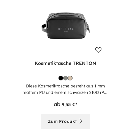
Kosmetiktasche TRENTON
Diese Kosmetiktasche besteht aus 1 mm
mattem PU und einem schwarzen 210D rPET
Innenfutter, was sie besonders robust und
ab
9,55 €*
umweltfreundlich macht. Sie bietet ein
Hauptfach mit Reißverschluss sowie ein
Reißverschluss-Innenfach für zusätzlichen
Zum Produkt
Stauraum. Ein Mesh-Fach im Inneren sorgt