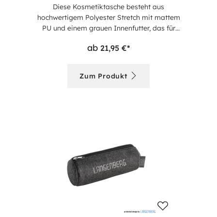
Diese Kosmetiktasche besteht aus
hochwertigem Polyester Stretch mit mattem
PU und einem grauen Innenfutter, das für
eine edle Optik und Langlebigkeit sorgt. Sie
ab
21,95 €*
bietet ein Hauptfach mit Reißverschluss
sowie praktische Reißverschluss-
Seitenfächer für zusätzlichen Stauraum.
Zum Produkt
Diverse Innenfächer sorgen für eine
perfekte Organisation Ihrer Kosmetikartikel.
Eine innenliegende Schlaufe ermöglicht das
einfache Aufhängen der Tasche. Mit einem
Volumen von 2,5 Litern ist diese
Kosmetiktasche der ideale Begleiter für
Reisen.