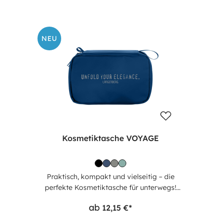
für eine gute Übersicht, während das Smart-
Tracker-Fach eine praktische
Aufbewahrungslösung bietet. Der
Tragehenkel macht die Tasche besonders
NEU
praktisch. Mit einem Volumen von ca. 2,5
Litern ist diese Kosmetiktasche der ideale
Begleiter für Reisen und den täglichen
Gebrauch.
Kosmetiktasche VOYAGE
Praktisch, kompakt und vielseitig – die
perfekte Kosmetiktasche für unterwegs!
Unsere neue Kosmetiktasche bietet
ab
12,15 €*
durchdachte Aufbewahrungslösungen und
macht das Reisen oder den Alltag