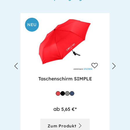
NEU
N
Taschenschirm SIMPLE
ab
5,65 €*
Zum Produkt