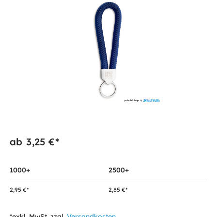
ab
3,25 €*
1000+
2500+
2,95 €*
2,85 €*
*exkl. MwSt. zzgl.
Versandkosten