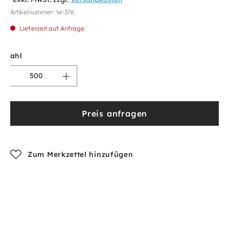
Artikelnummer:
W-376
Lieferzeit auf Anfrage
Anzahl
Preis anfragen
Zum Merkzettel hinzufügen