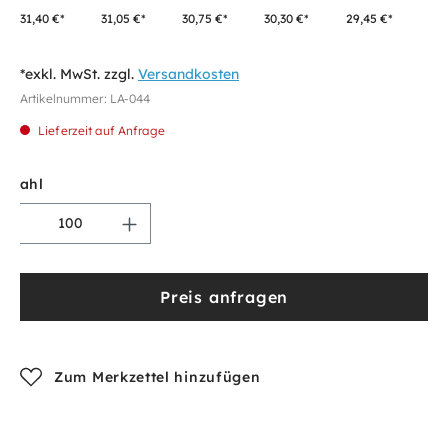
31,40 €*
31,05 €*
30,75 €*
30,30 €*
29,45 €*
*exkl. MwSt. zzgl.
Versandkosten
Artikelnummer:
LA-044
Lieferzeit auf Anfrage
Anzahl
Preis anfragen
Zum Merkzettel hinzufügen